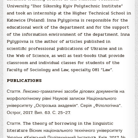
University “Ihor Sikorsky Kyiv Polytechnic Institute”
and took an internship at the Higher Technical School in
Katowice (Poland). Inna Pylypivna is responsible for the
educational work of the department and for the support
of the information environment of the department. Inna
Pylypivna is the author of articles published in
scientific professional publications of Ukraine and in
the Web of Science, as well as text-books that provide
classroom and individual classes for students of the
Faculty of Sociology and Law, specialty 081 “Law”.
PUBLICATIONS
Стаття. Лексико-граматичні засоби ділових документів на
морфологічному рівні Наукові записки Національного
університету „Острозька академія”. Серія „Філологічна”.
Острог, 2017. Вип. 63. С. 25–27.
Стаття. The theory of borrowing in the linguistic
literature Вісник національного технічного університету
України «Київський Політехнічний Інститут». Київ, 2017, №