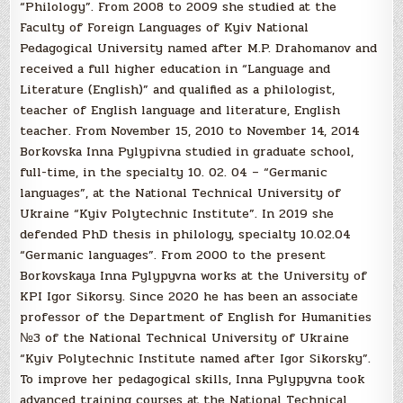
“Philology”. From 2008 to 2009 she studied at the
Faculty of Foreign Languages ​​of Kyiv National
Pedagogical University named after M.P. Drahomanov and
received a full higher education in “Language and
Literature (English)” and qualified as a philologist,
teacher of English language and literature, English
teacher. From November 15, 2010 to November 14, 2014
Borkovska Inna Pylypivna studied in graduate school,
full-time, in the specialty 10. 02. 04 – “Germanic
languages”, at the National Technical University of
Ukraine “Kyiv Polytechnic Institute”. In 2019 she
defended PhD thesis in philology, specialty 10.02.04
“Germanic languages”. From 2000 to the present
Borkovskaya Inna Pylypyvna works at the University of
KPI Igor Sikorsy. Since 2020 he has been an associate
professor of the Department of English for Humanities
№3 of the National Technical University of Ukraine
“Kyiv Polytechnic Institute named after Igor Sikorsky”.
To improve her pedagogical skills, Inna Pylypyvna took
advanced training courses at the National Technical