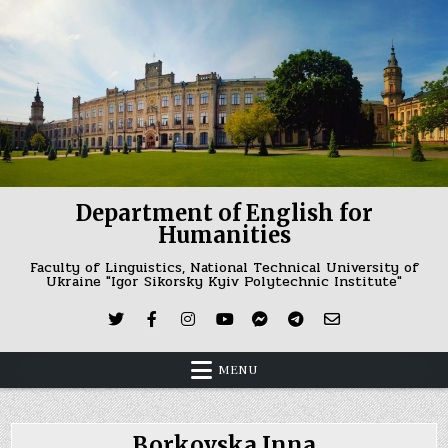
Skip
to
content
Department of English for
Humanities
Faculty of Linguistics, National Technical University of
Ukraine "Igor Sikorsky Kyiv Polytechnic Institute"
MENU
Borkovska Inna