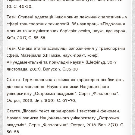
10. С. 46-50.
Тези. Ступені адаптації іншомовних лексичних запозичень у
сфері транспортних технологій. Зб.наук.праць «Подолання
мовних та комунікативних бар’єрів: освіта, наука, культура»,
Київ, 2017, С. 55-58.
Тези. Ознаки етапів асиміляції запозичення у транспортній
сфері. Матеріали XIІІ міжн. наук.-практ. конф.
«Фундаментальні та прикладні науки» (Шефільд, 30-7
листопада, 2017). Випуск 7. С.35-38
Стаття. Термінологічна лексика як характерна особливість
ділового мовлення. Наукові записки Національного
університету „Острозька академія”. Серія „Філологічна”.
Острог, 2018. Вип. 1(69). С. 67–70.
Стаття. Діловий текст як жанровий і текстовий феномен.
Наукові записки Національного університету „Острозька
академія”. Серія „Філологічна”. Острог, 2018. Вип. 3(71). С.
56–58.