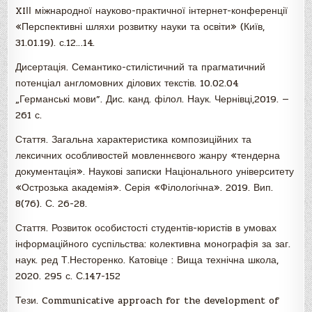
XIІІ міжнародної науково-практичної інтернет-конференції
«Перспективні шляхи розвитку науки та освіти» (Київ,
31.01.19). с.12…14.
Дисертація. Семантико-стилістичний та прагматичний
потенціал англомовних ділових текстів. 10.02.04
„Германські мови”. Дис. канд. філол. Наук. Чернівці,2019. —
261 с.
Стаття. Загальна характеристика композиційних та
лексичних особливостей мовленнєвого жанру «тендерна
документація». Наукові записки Національного університету
«Острозька академія». Серія «Філологічна». 2019. Вип.
8(76). С. 26-28.
Стаття. Розвиток особистості студентів-юристів в умовах
інформаційного суспільства: колективна монографія за заг.
наук. ред Т.Несторенко. Катовіце : Вища технічна школа,
2020. 295 с. С.147-152
Тези. Communicative approach for the development of