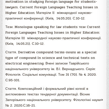
motivation in studying foreign language for students-
lawyers. Current Foreign Languages Teaching Issues in
Higher Education: Матеріли ІI міжнародної науково-
практичної конференції. (Київ, 14.05.20). С.10-12.
Тези. Monologue speaking for law students тези Current
Foreign Languages Teaching Issues in Higher Education:
Матеріли ІII міжнародної науково-практичної конференції.
(Київ, 14.05.21). С.10-12.
Стаття. Derivative compound terms-nouns as a special
type of compound In science and technical texts on
electrical engineering. Вчені записки Таврійського
національного університету ім. В.І. Вернадського. Серія:
Філологія. Соціальні комунікації. Том 31 (70). № 4. 2020.
С.95-101.
Стаття. Композиційний і формальний рівні когезії в
англомовних текстах тендерної документації. Вісник
Запорізького національного університету. Філологічні науки»
№ 2. 2020.С.16-21.