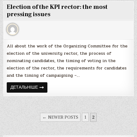
Election of the KPI rector: the most
pressing issues
All about the work of the Organizing Committee for the
election of the university rector, the process of
nominating candidates, the timing of voting in the
election of the rector, the requirements for candidates
and the timing of campaigning –…
Election
ДЕТАЛЬНІШЕ
of
the
KPI
rector:
the
most
НАВІГАЦІЯ
pressing
← NEWER POSTS
1
2
issues
ЗАПИСІВ