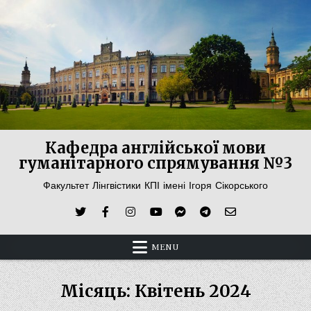
Skip
to
content
Кафедра англійської мови
гуманітарного спрямування №3
Факультет Лінгвістики КПІ імені Ігоря Сікорського
MENU
Місяць:
Квітень 2024