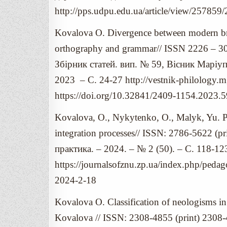
http://pps.udpu.edu.ua/article/view/2578
Kovalova O. Divergence between modern brit
orthography and grammar// ISSN 2226 – 30
Збірник статей. вип. № 59, Вісник Маріу
2023 – С. 24-27 http://vestnik-philology.
https://doi.org/10.32841/2409-1154.2023.5
Kovalova, O., Nykytenko, O., Malyk, Yu. Pr
integration processes// ISSN: 2786-5622 (р
практика. – 2024. – № 2 (50). – С. 118-12
https://journalsofznu.zp.ua/index.php/ped
2024-2-18
Kovalova O. Classification of neologisms in 
Kovalova // ISSN: 2308-4855 (рrint) 2308