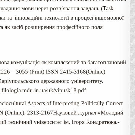
кладання мови через розв’язання завдань (Task-
ки та інноваційні технології в процесі іншомовної
іта як засіб розширення професійного поля
лова комунікація як комплексний та багатоплановий
2226 – 3055 (Print) ISSN 2415-3168(Online)
 Маріупольського державного університету.
-filologia.mdu.in.ua/uk/vipusk18.pdf
ocultural Aspects of Interpreting Politically Correct
ISSN (Online): 2313-2167Науковий журнал «Молодий
й технічний університет ім. Ігоря Кондратюка.-