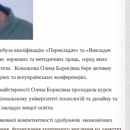
обула кваліфікацію «Перекладач» та «Викладач
ою наукових та методичних праць, серед яких:
а тези. Ковальова Олена Борисівна бере активну
дних та всеукраїнських конференціях.
 майстерності Олена Борисівна проходила курси
іональному університеті технологій та дизайну та
 закладах вищої освіти.
овної компетентності здобувачів економічних
чання, формування критичного мислення на заняттях