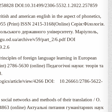
59/258828 DOI:10.31499/2306-5532.1.2022.257859
ish and american english in the aspect of phonetics,
55 (Print) ISSN 2415-3168(Online) Серія:Філологія.
польського державного університету. Маріуполь,
mgu.od.ua/archive/v59/part_2/6.pdf DOI
9.2.6
inciples of foreign language learning in European
rint) 2786-5630 (оnline) Педагогічні науки: теорія та
3.
agogics/article/view/4266 DOI: 10.26661/2786-5622-
social networks and methods of their translation / O.
-4863 (оnline) Актуальні питання гуманітарних наук