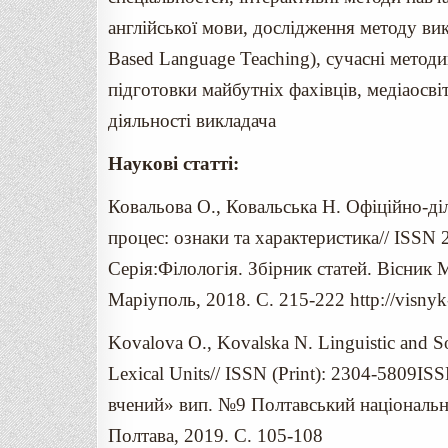
англійської мови, дослідження методу ви
Based Language Teaching), сучасні методи
підготовки майбутніх фахівців, медіаосв
діяльності викладача
Наукові статті:
Ковальова О., Ковальська Н. Офіційно-ді
процес: ознаки та характеристика// ISSN 
Серія:Філологія. Збірник статей. Вісник
Маріуполь, 2018. С. 215-222 http://visnyk
Kovalova O., Kovalska N. Linguistic and Soci
Lexical Units// ISSN (Print): 2304-5809
вчений» вип. №9 Полтавський національни
Полтава, 2019. C. 105-108