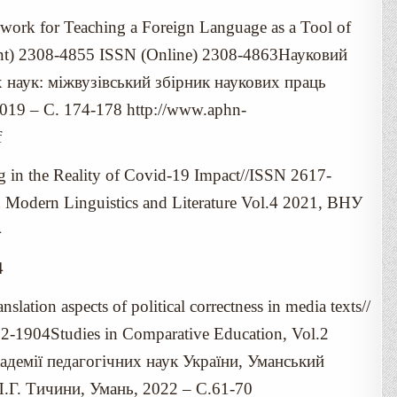
ork for Teaching a Foreign Language as a Tool of
rint) 2308-4855 ISSN (Online) 2308-4863Науковий
 наук: міжвузівський збірник наукових праць
19 – C. 174-178 http://www.aphn-
f
 in the Reality of Covid-19 Impact//ISSN 2617-
Modern Linguistics and Literature Vol.4 2021, ВНУ
4
4
lation aspects of political correctness in media texts//
2-1904Studies in Comparative Education, Vol.2
кадемії педагогічних наук України, Уманський
П.Г. Тичини, Умань, 2022 – C.61-70