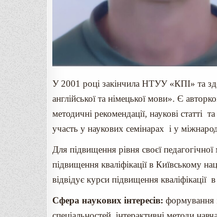
У 2001 році закінчила НТУУ «КПІ» та зд
англійської та німецької мови». Є авторк
методичні рекомендації, наукові статті т
участь у наукових семінарах і у міжнаро
Для підвищення рівня своєї педагогічної
підвищення кваліфікації в Київському нац
відвідує курси підвищення кваліфікації в
Сфера наукових інтересів:
формування м
спеціальностей, інтерактивні методи нав