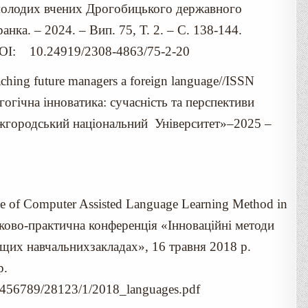
 молодих вчених Дрогобицького державного
анка. – 2024. – Вип. 75, Т. 2. – С. 138-144.
 DOI: 10.24919/2308-4863/75-2-20
ching future managers a foreign language//ISSN
гогічна інноватика: сучасність та перспективи
городський національний Університет»–2025 –
e of Computer Assisted Language Learning Method in
уково-практична конференція «Інноваційні методи
щих навчальнихзакладах», 16 травня 2018 р.
р.
123456789/28123/1/2018_languages.pdf