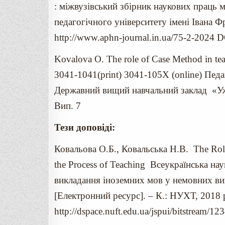
: міжвузівський збірник наукових праць
педагогічного університету імені Івана Фр
http://www.aphn-journal.in.ua/75-2-2024
Kovalova O. The role of Case Method in tea
3041-1041(print) 3041-105X (online) Педа
Державний вищий навчальний заклад «Уж
Вип. 7
Тези доповіді:
Ковальова О.Б., Ковальська Н.В. The Rol
the Process of Teaching Всеукраїнська на
викладання іноземних мов у немовних ви
[Електронний ресурс]. – К.: НУХТ, 2018 
http://dspace.nuft.edu.ua/jspui/bitstream/