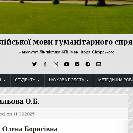
лійської мови гуманітарного сп
Факультет Лінгвістики КПІ імені Ігоря Сікорського
І
СТУДЕНТУ
НАУКОВА РОБОТА
МЕТОДИЧНА РОБ
альова О.Б.
ed on
11.02.2025
 Олена Борисівна