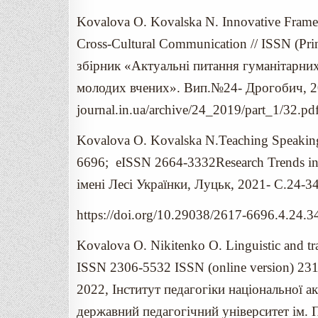
Kovalova O. Kovalska N. Innovative Framew
Cross-Cultural Communication // ISSN (P
збірник «Актуальні питання гуманітарних
молодих вчених». Вип.№24- Дрогобич, 20
journal.in.ua/archive/24_2019/part_1/32.pd
Kovalova O. Kovalska N.Teaching Speaking
6696; eISSN 2664-3332Research Trends in 
імені Лесі Українки, Луцьк, 2021- С.24-3
https://doi.org/10.29038/2617-6696.4.24.3
Kovalova O. Nikitenko O. Linguistic and trans
ISSN 2306-5532 ISSN (online version) 231
2022, Інститут педагогіки національної а
державний педагогічний університет ім. 