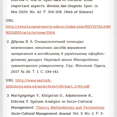
important aspects.
Revista San Gregorio
. Spec. is.
Nov 2020. Nо. 42. Р. 319-328.
(Web of Science)
URL:
http://revista.sangregorio.edu.ec/index.php/REVISTASANG
REGORIO/article/view/1564
Діброва В. А. Ономасіологічний потенціал
мовленнєвих лексичних засобів вираження
заперечення в англійському й українському офіційно-
діловому дискурсі.
Науковий вісник Міжнародного
гуманітарного університету. Сер.: Філологія
. Одеса,
2017. № 30. Т. 1. С. 139-141.
URL:
http://www.vestnik-
philology.mgu.od.ua/archive/v30/part_1/40.pdf
Martynyshyn Y., Khlystun O., Adamoniene R.,
Dibrova V. System Analysis in Socio-Cultural
Management:
Theory, Methodology and Technology
.
Socio-Cultural Management Journal.
Vol. 3. Nо. 2. Р. 3-