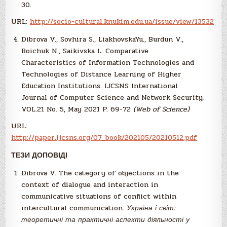
30.
URL:
http://socio-cultural.knukim.edu.ua/issue/view/13532
Dibrova V., Sovhira S., LiakhovskaYu., Burdun V.,
Boichuk N., Saikivska L. Comparative
Characteristics of Information Technologies and
Technologies of Distance Learning of Higher
Education Institutions. IJCSNS International
Journal of Computer Science and Network Security,
VOL.21 No. 5, May 2021 P. 69-72
(Web of Science)
URL:
http://paper.ijcsns.org/07_book/202105/20210512.pdf
ТЕЗИ ДОПОВІДІ
Dibrova V. The category of objections in the
context of dialogue and interaction in
communicative situations of conflict within
intercultural communication.
Україна і світ:
теоретичні та практичні аспекти діяльності у