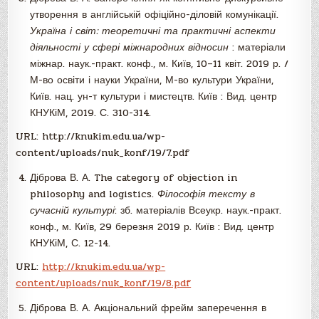
утворення в англійській офіційно-діловій комунікації.
Україна і світ: теоретичні та практичні аспекти
діяльності у сфері міжнародних відносин
: матеріали
міжнар. наук.-практ. конф., м. Київ, 10–11 квіт. 2019 р. /
М-во освіти і науки України, М-во культури України,
Київ. нац. ун-т культури і мистецтв. Київ : Вид. центр
КНУКіМ, 2019. С. 310-314.
URL: http://knukim.edu.ua/wp-
content/uploads/nuk_konf/19/7.pdf
Діброва В. А. The category of objection in
philosophy and logistics.
Філософія тексту в
сучасній культурі
: зб. матеріалів Всеукр. наук.-практ.
конф., м. Київ, 29 березня 2019 р. Київ : Вид. центр
КНУКіМ, С. 12-14.
URL:
http://knukim.edu.ua/wp-
content/uploads/nuk_konf/19/8.pdf
Діброва В. А. Акціональний фрейм заперечення в