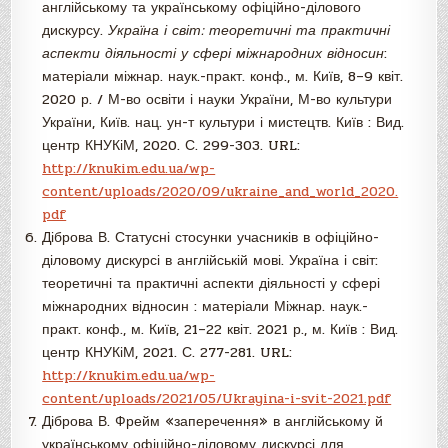
англійському та українському офіційно-ділового
дискурсу.
Україна і світ: теоретичні та практичні
аспекти діяльності у сфері міжнародних відносин
:
матеріали міжнар. наук.-практ. конф., м. Київ, 8–9 квіт.
2020 р. / М-во освіти і науки України, М-во культури
України, Київ. нац. ун-т культури і мистецтв. Київ : Вид.
центр КНУКіМ, 2020. С. 299-303. URL:
http://knukim.edu.ua/wp-
content/uploads/2020/09/ukraine_and_world_2020.
pdf
Діброва В. Статусні стосунки учасників в офіційно-
діловому дискурсі в англійській мові. Україна і світ:
теоретичні та практичні аспекти діяльності у сфері
міжнародних відносин : матеріали Міжнар. наук.-
практ. конф., м. Київ, 21–22 квіт. 2021 р., м. Київ : Вид.
центр КНУКіМ, 2021. С. 277-281. URL:
http://knukim.edu.ua/wp-
content/uploads/2021/05/Ukrayina-i-svit-2021.pdf
Діброва В. Фрейм «заперечення» в англійському й
українському офіційно-діловому дискурсі для