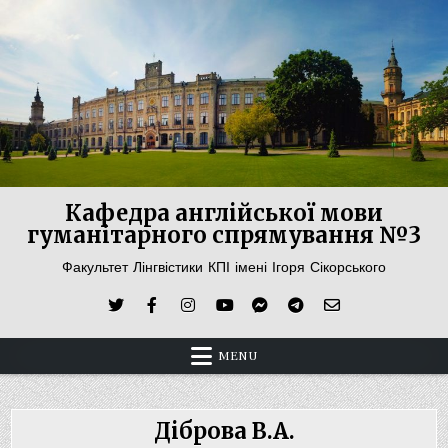
Skip
to
content
Кафедра англійської мови
гуманітарного спрямування №3
Факультет Лінгвістики КПІ імені Ігоря Сікорського
MENU
Діброва В.А.