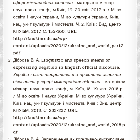
сфері міжнародних відносин
: матеріали міжнар.
наук.-практ. конф., м.Київ, 19–20 квіт. 2017 р. / М-во
освіти і науки України, М-во культури України, Київ.
нац. ун-т культури і мистецтв. Ч. 2. Київ : Вид. центр
КНУКіМ, 2017. С. 155-160. URL:
http://knukim.edu.ua/wp-
content/uploads/2020/12/ukraine_and_world_part2.
pdf
Діброва В. А. Linguistic and speech means of
expressing negation in English official discourse.
Україна і світ: теоретичні та практичні аспекти
діяльності у сфері міжнародних відносин
: матеріали
міжнар. наук.-практ. конф., м. Київ, 18–19 квіт. 2018 р.
/ М-во освіти і науки України, М-во культури України,
Київ. нац. ун-т культури і мистецтв. Київ : Вид. центр
КНУКіМ, 2018. С. 233-237. URL:
http://knukim.edu.ua/wp-
content/uploads/2020/12/ukraine_and_world_2018.p
df
Діброва В. А. Заперечення як когнітивно-дискурсивне