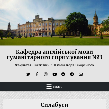
Skip
to
content
Кафедра англійської мови
гуманітарного спрямування №3
Факультет Лінгвістики КПІ імені Ігоря Сікорського
MENU
Силабуси