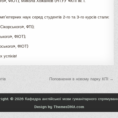
ого», ФІОТ), Микола Хожаїнов (НТУУ «КПІ ім. І.
мп’ютерних наук серед студентів 2-го та 3-го курсів стали:
Сікорського», ФТІ);
ького», ФІОТ);
орського», ФІОТ)
 успіхів!
тів
Поповнення в новому парку КПІ →
ight © 2026 Кафедра англійської мови гуманітарного спрямува
Design by ThemesDNA.com