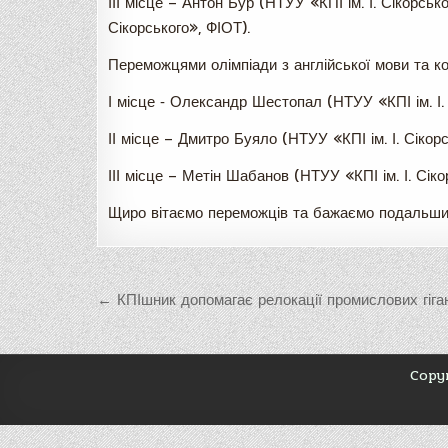
ІІІ місце – Антон Бур (НТУУ «КПІ ім. І. Сікорськ
Сікорського», ФІОТ).
Переможцями олімпіади з англійської мови та ко
І місце ‑ Олександр Шестопал (НТУУ «КПІ ім. І. 
ІІ місце – Дмитро Буяло (НТУУ «КПІ ім. І. Сікорс
ІІІ місце – Метін Шабанов (НТУУ «КПІ ім. І. Сік
Щиро вітаємо переможців та бажаємо подальших
Навігація
← КПІшник допомагає релокації промислових гіган
записів
Copyr