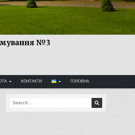
рямування №3
ОТА
КОНТАКТИ
ГОЛОВНА
Search
for: