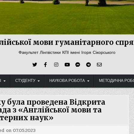
лійської мови гуманітарного сп
Факультет Лінгвістики КПІ імені Ігоря Сікорського
І
СТУДЕНТУ
НАУКОВА РОБОТА
МЕТОДИЧНА РОБ
ку була проведена Відкрита
да з «Англійської мови та
терних наук»
ed on
07.05.2023