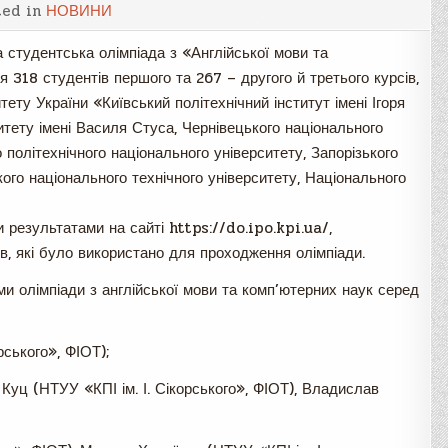
ted in
НОВИНИ
 студентська олімпіада з «Англійської мови та
 318 студентів першого та 267 – другого й третього курсів,
ету України «Київський політехнічний інститут імені Ігоря
итету імені Василя Стуса, Чернівецького національного
 політехнічного національного університету, Запорізького
кого національного технічного університету, Національного
результатами на сайті https://do.ipo.kpi.ua/,
в, які було використано для проходження олімпіади.
 олімпіади з англійської мови та комп’ютерних наук серед
рського», ФІОТ);
 Куц (НТУУ «КПІ ім. І. Сікорського», ФІОТ), Владислав