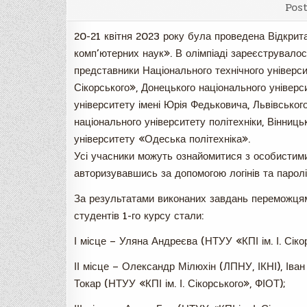
Pos
20-21 квітня 2023 року була проведена Відкрита
комп’ютерних наук». В олімпіаді зареєструвалося
представники Національного технічного університ
Сікорського», Донецького національного універс
університету імені Юрія Федьковича, Львівського
національного університету політехніки, Вінниць
університету «Одеська політехніка».
Усі учасники можуть ознайомитися з особистими 
авторизувавшись за допомогою логінів та паролі
За результатами виконаних завдань переможцями
студентів 1-го курсу стали:
І місце – Уляна Андреєва (НТУУ «КПІ ім. І. Сіко
ІІ місце – Олександр Мілюхін (ЛПНУ, ІКНІ), Іван
Токар (НТУУ «КПІ ім. І. Сікорського», ФІОТ);