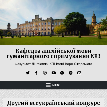
Skip
to
content
Кафедра англійської мови
гуманітарного спрямування №3
Факультет Лінгвістики КПІ імені Ігоря Сікорського
MENU
Другий всеукраїнський конкурс